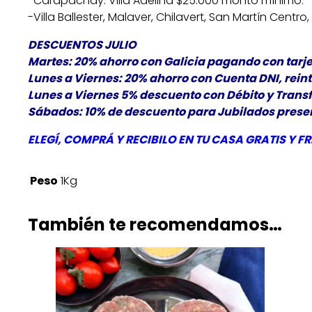
-Carapachay. Villa Adelina $25.000 monto mínimo.
-Villa Ballester, Malaver, Chilavert, San Martín Cent
DESCUENTOS JULIO
Martes: 20% ahorro con Galicia pagando con tarje
Lunes a Viernes: 20% ahorro con Cuenta DNI, rein
Lunes a Viernes 5% descuento con Débito y Trans
Sábados: 10% de descuento para Jubilados present
ELEGÍ
, COMPRÁ Y RECIBILO EN TU CASA GRATIS Y
FR
Peso
1Kg
También te recomendamos…